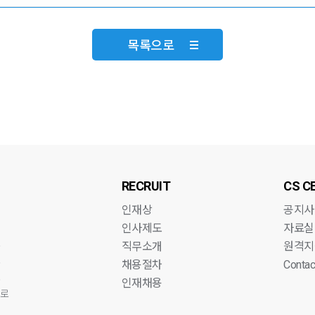
목록으로
RECRUIT
CS C
인재상
공지사
인사제도
자료실
로
직무소개
원격지
로
채용절차
Contac
로
인재채용
항로