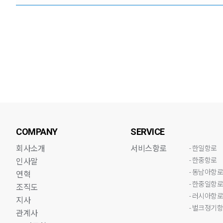
COMPANY
SERVICE
회사소개
서비스항로
- 한일항로
- 한중항로
인사말
- 동남아항
연혁
- 한중일항
조직도
- 러시아항
지사
- 벌크정기
관계사