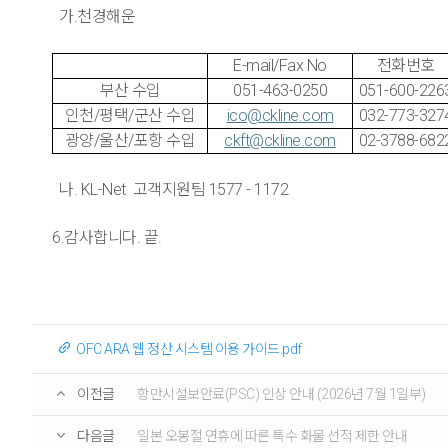
가.천경해운
E-mail/Fax No
전화번호
부산 수입
051-463-0250
051-600-226
인천/평택/군산 수입
ico@ckline.com
032-773-327
광양/울산/포항 수입
ckft@ckline.com
02-3788-682
나. KL-Net 고객지원팀 1577 - 1172
6.감사합니다. 끝.
OFC ARA 웹 정산 시스템 이용 가이드.pdf
이전글
항만시설보안료(PSC) 인상 안내 (2026년 7월 1일부)
다음글
일본 오봉절 연휴에 따른 특수 화물 선적 제한 안내