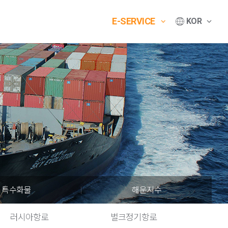
E-SERVICE
KOR
특수화물
해운지수
러시아항로
벌크정기항로