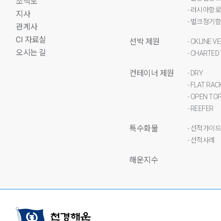
조직도
- 러시아항
지사
- 벌크정기
관계사
CI 자료실
선박 제원
- CKLINE V
오시는 길
- CHARTED
컨테이너 제원
- DRY
- FLAT RAC
- OPEN TO
- REEFER
특수화물
- 선적가이
- 선적사례
해운지수