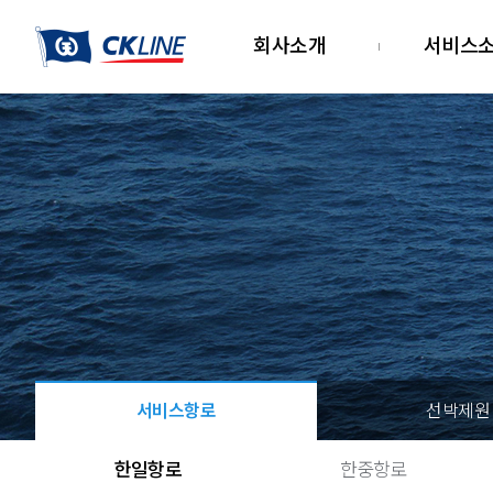
회사소개
서비스
서비스항로
선박제원
한일항로
한중항로