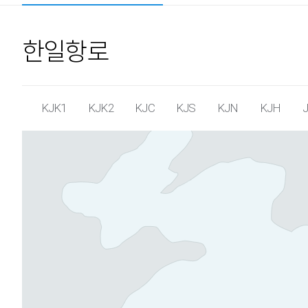
한일항로
KJK1
KJK2
KJC
KJS
KJN
KJH