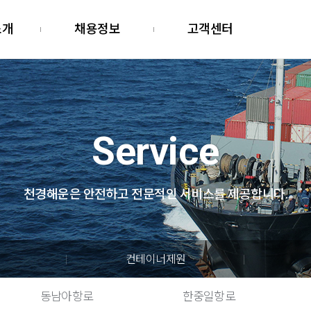
소개
채용정보
고객센터
Service
천경해운은 안전하고 전문적인
서비스를 제공합니다.
컨테이너제원
동남아항로
한중일항로