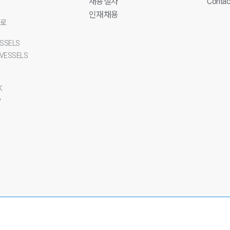
채용절차
Contac
로
인재채용
항로
ESSELS
 VESSELS
K
P
드