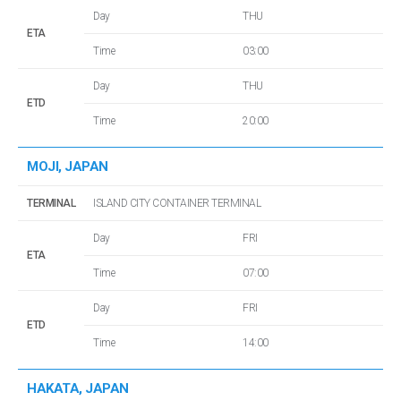
Day
THU
ETA
Time
03:00
Day
THU
ETD
Time
20:00
MOJI, JAPAN
TERMINAL
ISLAND CITY CONTAINER TERMINAL
Day
FRI
ETA
Time
07:00
Day
FRI
ETD
Time
14:00
HAKATA, JAPAN