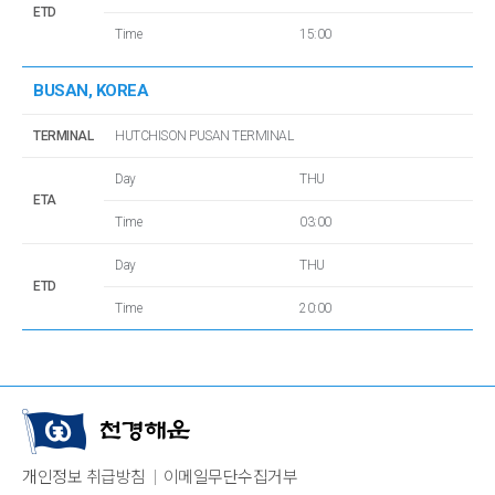
ETD
Time
15:00
BUSAN, KOREA
TERMINAL
HUTCHISON PUSAN TERMINAL
Day
THU
ETA
Time
03:00
Day
THU
ETD
Time
20:00
개인정보 취급방침
이메일무단수집거부