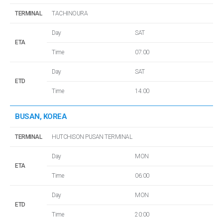
TERMINAL
TACHINOURA
Day
SAT
ETA
Time
07:00
Day
SAT
ETD
Time
14:00
BUSAN, KOREA
TERMINAL
HUTCHISON PUSAN TERMINAL
Day
MON
ETA
Time
06:00
Day
MON
ETD
Time
20:00