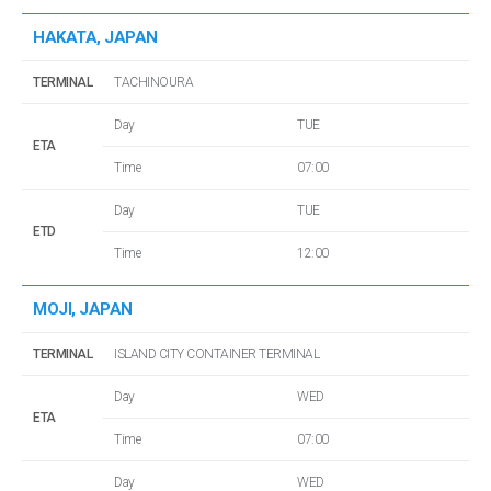
HAKATA, JAPAN
TERMINAL
TACHINOURA
Day
TUE
ETA
Time
07:00
Day
TUE
ETD
Time
12:00
MOJI, JAPAN
TERMINAL
ISLAND CITY CONTAINER TERMINAL
Day
WED
ETA
Time
07:00
Day
WED